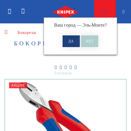
0
Ваш город —
Эль-Монте
?
Бокорезы
БОКОРЕЗЫ KNIPEX KN-
7305160
0 отзывов
АКЦИЯ