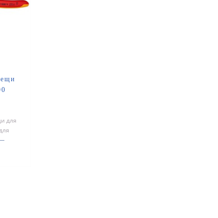
лещи
00
и для
для
го