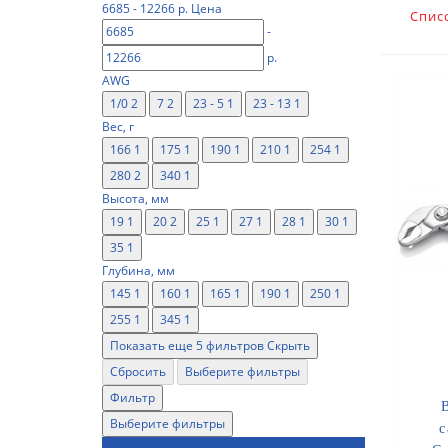
6685
-
12266
р.
Цена
Спис
-
р.
AWG
1/0
2
7
2
23 - 5
1
23 - 13
1
Вес, г
166
1
175
1
190
1
210
1
254
1
280
2
340
1
Высота, мм
19
1
20
2
25
1
27
1
28
1
30
1
35
1
Глубина, мм
145
1
160
1
165
1
190
1
250
1
255
1
345
1
Показать еще 5 фильтров
Скрыть
Сбросить
Выберите фильтры
Фильтр
Выберите фильтры