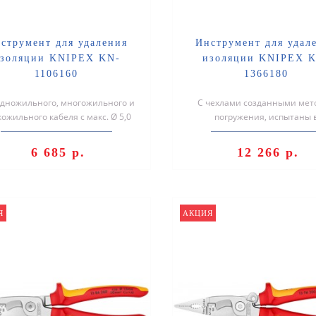
струмент для удаления
Инструмент для удал
золяции KNIPEX KN-
изоляции KNIPEX 
1106160
1366180
одножильного, многожильного и
С чехлами созданными мет
ожильного кабеля с макс. Ø 5,0
погружения, испытаны 
ли поперечным сечением про..
соответствии нормативам V
одножильного, м..
6 685 р.
12 266 р.
Я
АКЦИЯ