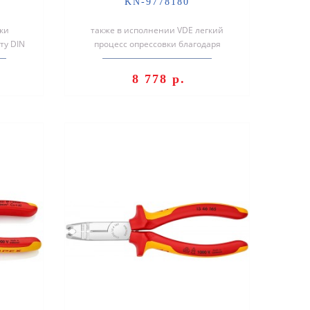
KN-9778180
ки
также в исполнении VDE легкий
ту DIN
процесс опрессовки благодаря
зоне
оптимальной передаче усилия
легкая и ком..
8 778 р.