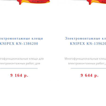
ектромонтажные клещи
Электромонтажные к
KNIPEX KN-1386200
KNIPEX KN-13962
гофункциональные клещи для
Mногофункциональные клещ
лектромонтажных работ; для
электромонтажных работ; 
захвата плоского и круглого
захвата плоского и кругло
материала, г..
материала, г..
9 164 р.
9 644 р.