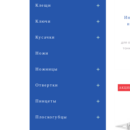
Клещи
Ин
Ключи
и
Кусачки
для 
тонк
Ножи
мм и
Ножницы
Отвертки
АКЦИ
Пинцеты
Плоскогубцы