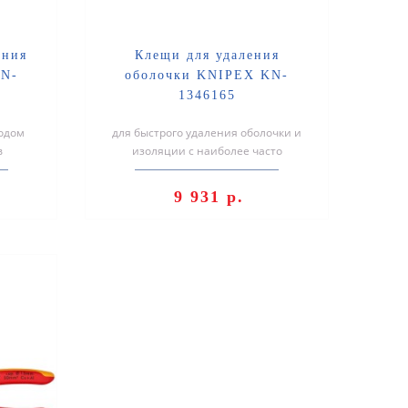
ения
Клещи для удаления
KN-
оболочки KNIPEX KN-
1346165
одом
для быстрого удаления оболочки и
в
изоляции с наиболее часто
DE Для
применяемых круглых проводов и
проводов ..
9 931 р.