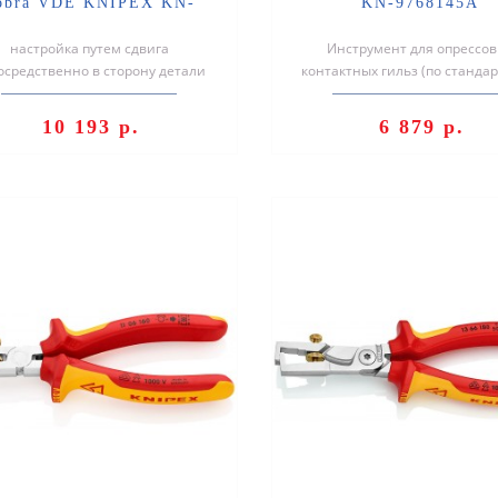
obra VDE KNIPEX KN-
KN-9768145A
8726250
настройка путем сдвига
Инструмент для опрессов
осредственно в сторону детали
контактных гильз (по стандар
строе, безопасное и удобное
46 228 часть 1 + 4) в диапа
обращение отк..
сечений..
10 193 р.
6 879 р.