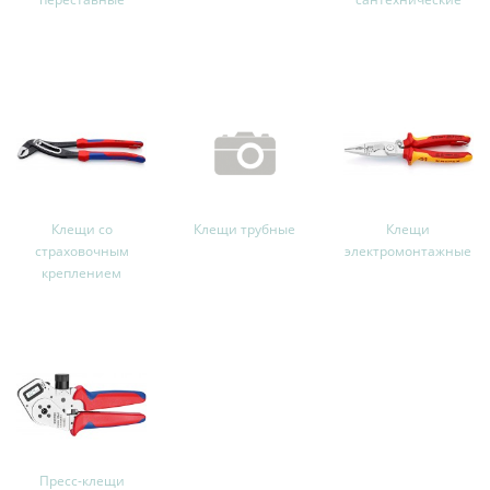
Клещи со
Клещи трубные
Клещи
страховочным
электромонтажные
креплением
Пресс-клещи