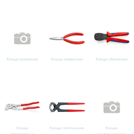
Клещи зажимные
Клещи захватные
Клещи обжимные
Клещи
Клещи плотницкие
Клещи
переставные
сантехнические