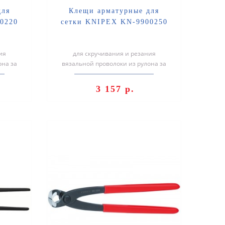
для
Клещи арматурные для
0220
сетки KNIPEX KN-9900250
ия
для скручивания и резания
она за
вязальной проволоки из рулона за
дежно и
один рабочий ход: быстро, надежно и
экон..
3 157 р.