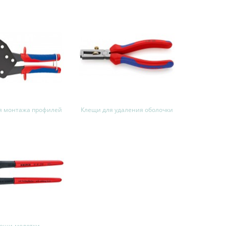
я монтажа профилей
Клещи для удаления оболочки
ещи-молотки