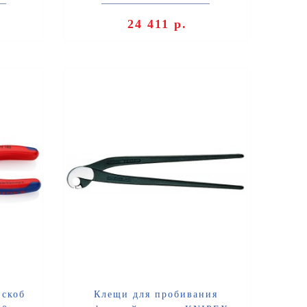
же и
металлических листов, применяемых
для перегородок и п..
24 411 р.
 скоб
Клещи для пробивания