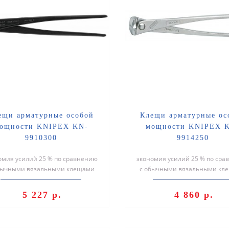
ещи арматурные особой
Клещи арматурные ос
ощности KNIPEX KN-
мощности KNIPEX 
9910300
9914250
омия усилий 25 % по сравнению
экономия усилий 25 % по ср
бычными вязальными клещами
с обычными вязальными кл
же размера также для связки гл..
того же размера также для свя
5 227 р.
4 860 р.