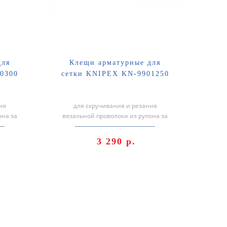
для
Клещи арматурные для
0300
сетки KNIPEX KN-9901250
ия
для скручивания и резания
она за
вязальной проволоки из рулона за
дежно и
один рабочий ход: быстро, надежно и
экон..
3 290 р.