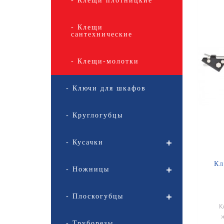
- Клещи плотницкие
- Клещи
сантехнические
- Клещи-молотки
- Ключи для шкафов
- Круглогубцы
- Кусачки
Кл
- Ножницы
- Плоскогубцы
К
- Труборезы