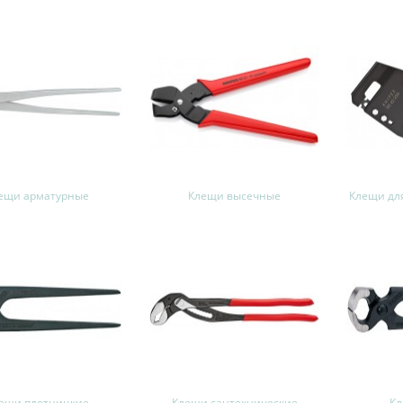
ещи арматурные
Клещи высечные
Клещи дл
ещи плотницкие
Клещи сантехнические
Кл