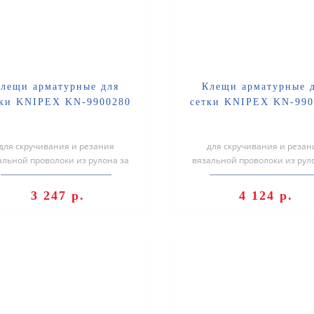
лещи арматурные для
Клещи арматурные 
тки KNIPEX KN-9900280
сетки KNIPEX KN-990
для скручивания и резания
для скручивания и резан
альной проволоки из рулона за
вязальной проволоки из рул
рабочий ход: быстро, надежно и
один рабочий ход: быстро, на
экон..
экон..
3 247 р.
4 124 р.