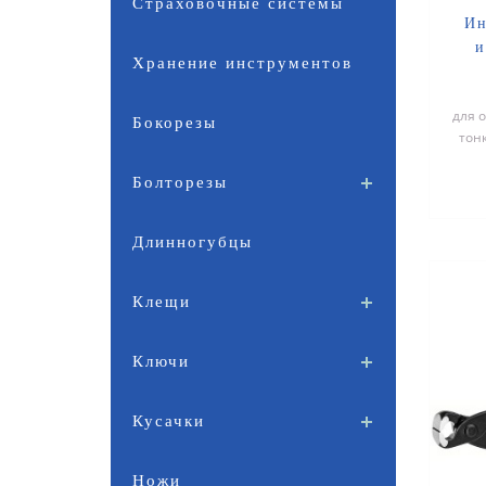
Страховочные системы
Ин
и
Хранение инструментов
для 
Бокорезы
тонк
мм и
Болторезы
Длинногубцы
Клещи
Ключи
Кусачки
Ножи