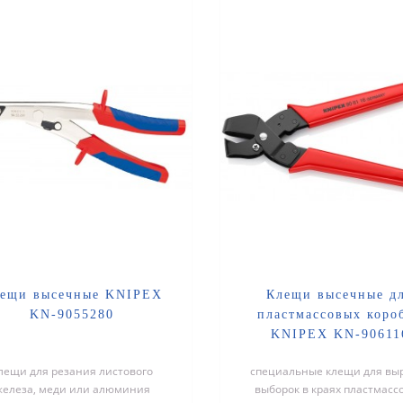
ещи высечные KNIPEX
Клещи высечные д
KN-9055280
пластмассовых коро
KNIPEX KN-90611
лещи для резания листового
специальные клещи для вы
железа, меди или алюминия
выборок в краях пластмасс