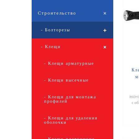
Строительство
- Болторезы
- Клещи
- Клещи арматурные
Кл
м
- Клещи высечные
экон
- Клещи для монтажа
профилей
с о
того 
- Клещи для удаления
оболочки