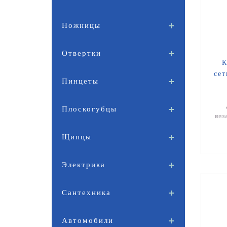
Ножницы
Отвертки
К
се
Пинцеты
Плоскогубцы
вяз
один 
Щипцы
Электрика
Сантехника
Автомобили