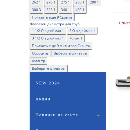
262
1
270
1
275
1
280
1
290
1
300
3
323
1
340
1
400
1
Показать еще 9
Скрыть
Спис
Диапазон диаметра для труб
1 1/2 O в дюймах
1
2 O в дюймах
1
3 1/2 O в дюймах
1
70 мм
1
Показать еще 9 фильтров
Скрыть
Сбросить
Выберите фильтры
Фильтр
Выберите фильтры
NEW 2024
Акции
Новинки на сайте