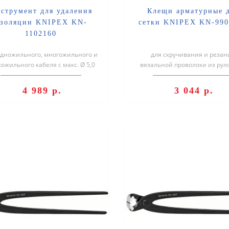
струмент для удаления
Клещи арматурные 
золяции KNIPEX KN-
сетки KNIPEX KN-990
1102160
одножильного, многожильного и
для скручивания и резан
ожильного кабеля с макс. Ø 5,0
вязальной проволоки из рул
ли поперечным сечением про..
один рабочий ход: быстро, на
экон..
4 989 р.
3 044 р.