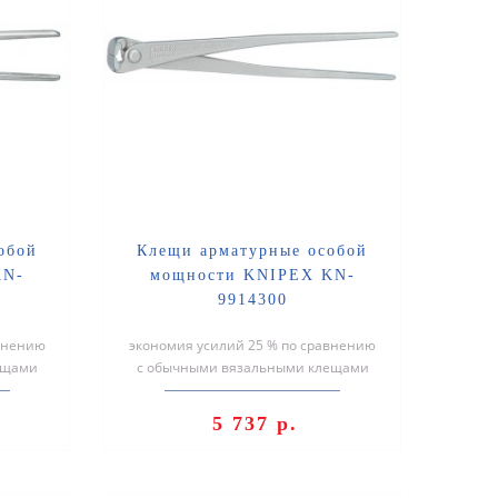
обой
Клещи арматурные особой
KN-
мощности KNIPEX KN-
9914300
авнению
экономия усилий 25 % по сравнению
ещами
с обычными вязальными клещами
зки ..
того же размера также для связки гл..
5 737 р.