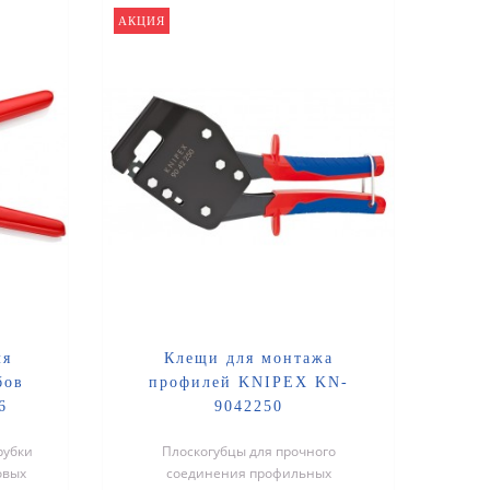
АКЦИЯ
ля
Клещи для монтажа
бов
профилей KNIPEX KN-
6
9042250
рубки
Плоскогубцы для прочного
овых
соединения профильных