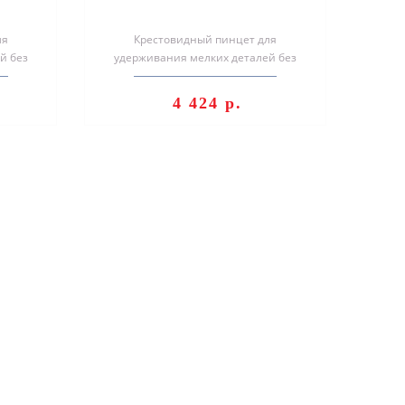
ля
Крестовидный пинцет для
й без
удерживания мелких деталей без
ошо
сжимания пальцами хорошо
закрепленный никели..
4 424 р.