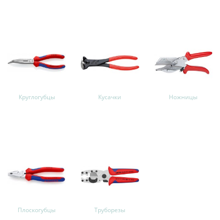
Круглогубцы
Кусачки
Ножницы
Плоскогубцы
Труборезы