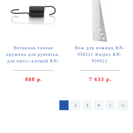
Натяжная тонкая
Нож для ножниц KN-
пружина для рукоятки,
950221 Knipex KN-
для пресс-клещей KN-
950921
975304/08/09/14 Knipex
KN-975930
888 р.
7 633 р.
1
2
3
4
>
>|