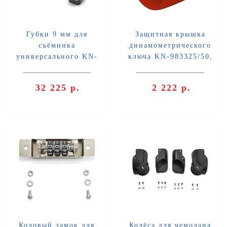
Губки 9 мм для
Защитная крышка
съёмника
динамометрического
универсального KN-
ключа KN-983325/50,
4610100 Knipex KN-
KN-984350 Knipex KN-
461910002
983398
32 225 р.
2 222 р.
Кодовый замок для
Колёса для чемодана