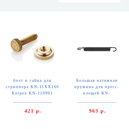
болт и гайка для
Большая натяжная
стриппера KN-11XX160
пружина для пресс-
Knipex KN-110901
клещей KN-
97520X/1X/2X Knipex
KN-975921
421 р.
963 р.