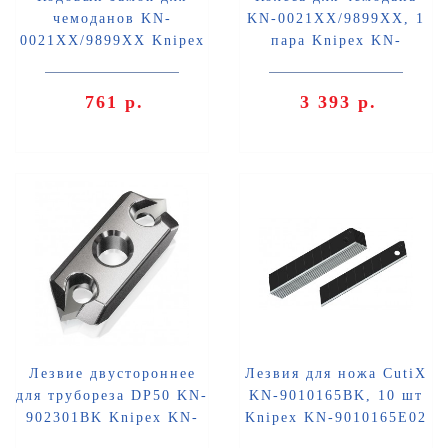
чемоданов KN-
KN-0021XX/9899XX, 1
0021XX/9899XX Knipex
пара Knipex KN-
KN-002199V08
002199V09
761 р.
3 393 р.
Лезвие двустороннее
Лезвия для ножа CutiX
для трубореза DP50 KN-
KN-9010165BK, 10 шт
902301BK Knipex KN-
Knipex KN-9010165E02
902301E01