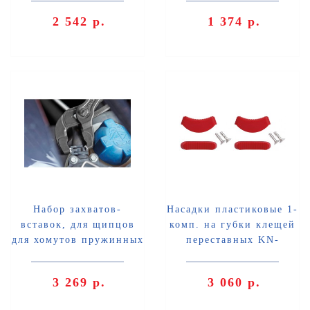
2 542 р.
1 374 р.
Набор захватов-
Насадки пластиковые 1-
вставок, для щипцов
комп. на губки клещей
для хомутов пружинных
переставных KN-
KN-8551250A / AF
8111250 / KN-8113250,
Knipex KN-8559250A
2 пары Knipex KN-
3 269 р.
3 060 р.
8119250V01