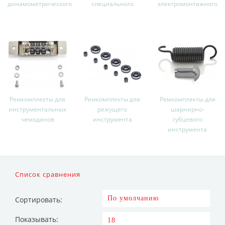
динамометрического
специального
электромонтажного
Ремкомплекты для
Ремкомплекты для
Ремкомплекты для
инструментальных
режущего
шарнирно-
чемоданов
инструмента
губцевого
инструмента
Список сравнения
Сортировать:
Показывать: