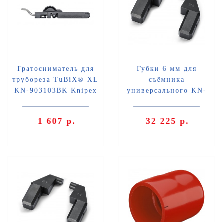
Гратосниматель для
Губки 6 мм для
трубореза TuBiX® XL
съёмника
KN-903103BK Knipex
универсального KN-
KN-903103E01
4610100 Knipex KN-
461910001
1 607 р.
32 225 р.