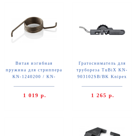
Витая изгибная
Гратосниматель для
пружина для стриппера
трубореза TuBiX KN-
KN-1240200 / KN-
903102SB/BK Knipex
1250200 Knipex KN-
KN-903902V02
124904
1 019 р.
1 265 р.