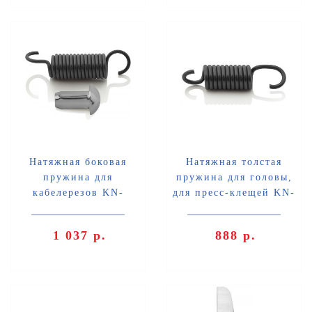
Натяжная боковая
Натяжная толстая
пружина для
пружина для головы,
кабелерезов KN-
для пресс-клещей KN-
9536250/280 Knipex KN-
975304/08/09/14 Knipex
953908S
KN-975931
1 037 р.
888 р.