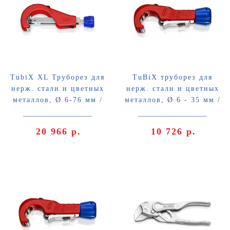
TubiX XL Труборез для
TuBiX труборез для
нерж. стали и цветных
нерж. стали и цветных
металлов, Ø 6-76 мм /
металлов, Ø 6 - 35 мм /
толщина max 2 мм,
толщина max 2 мм, BK
длина 260 мм, BK
Knipex KN-903102BK
20 966 р.
10 726 р.
Knipex KN-903103BK