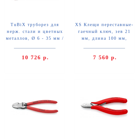
TuBiX труборез для
XS Клещи переставные-
нерж. стали и цветных
гаечный ключ, зев 21
металлов, Ø 6 - 35 мм /
мм, длина 100 мм,
толщина max 2 мм, SB
фосфатированные
Knipex KN-903102SB
Knipex KN-8604100
10 726 р.
7 560 р.