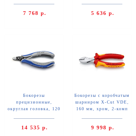
обливные ручки Knipex
комп диэлектрические
KN-7741115
ручки, SB Knipex KN-
7 768 р.
5 636 р.
7806125SB
Бокорезы
Бокорезы с коробчатым
прецизионные,
шарниром X-Cut VDE,
округлая головка, 120
160 мм, хром, 2-комп
мм, 2-комп ручки
диэлектрические ручки,
Knipex KN-7902125S1
SB Knipex KN-
14 535 р.
9 998 р.
7306160SB