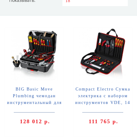
Показывать:
BIG Basic Move
Compact Electro Сумка
Plumbing чемодан
электрика с набором
инструментальный для
инструментов VDE, 14
сантехники, 31 пр.
пр., 410x290x60 мм
Knipex KN-002106HKS
Knipex KN-002111
128 012 р.
111 765 р.