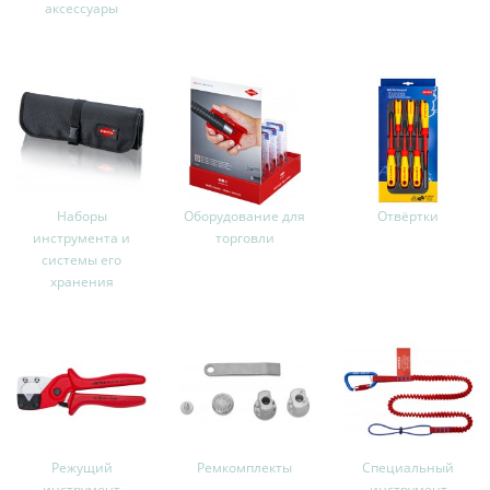
аксессуары
Наборы
Оборудование для
Отвёртки
инструмента и
торговли
системы его
хранения
Режущий
Ремкомплекты
Специальный
инструмент
инструмент