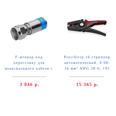
F-штекер под
PreciStrip 16 стриппер
опрессовку для
автоматический, 0.08-
коаксиального кабеля с
16 мм² AWG 28-6, 195
внешним Ø 7 мм, 10 шт
мм Knipex KN-1252195
Knipex KN-9799500
3 846 р.
15 365 р.