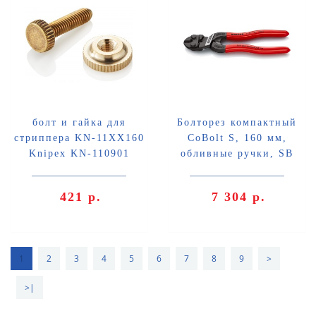
болт и гайка для
Болторез компактный
стриппера KN-11XX160
CoBolt S, 160 мм,
Knipex KN-110901
обливные ручки, SB
Knipex KN-7101160SB
421 р.
7 304 р.
1
2
3
4
5
6
7
8
9
>
>|