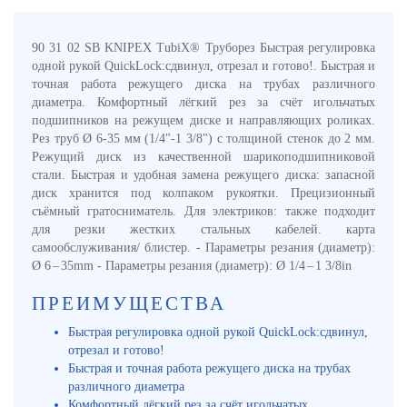
90 31 02 SB KNIPEX TubiX® Труборез Быстрая регулировка
одной рукой QuickLock:сдвинул, отрезал и готово!. Быстрая и
точная работа режущего диска на трубах различного
диаметра. Комфортный лёгкий рез за счёт игольчатых
подшипников на режущем диске и направляющих роликах.
Рез труб Ø 6-35 мм (1/4"-1 3/8") с толщиной стенок до 2 мм.
Режущий диск из качественной шарикоподшипниковой
стали. Быстрая и удобная замена режущего диска: запасной
диск хранится под колпаком рукоятки. Прецизионный
съёмный гратосниматель. Для электриков: также подходит
для резки жестких стальных кабелей. карта
самообслуживания/ блистер. - Параметры резания (диаметр):
Ø 6 – 35mm - Параметры резания (диаметр): Ø 1/4 – 1 3/8in
ПРЕИМУЩЕСТВА
Быстрая регулировка одной рукой QuickLock:сдвинул,
отрезал и готово!
Быстрая и точная работа режущего диска на трубах
различного диаметра
Комфортный лёгкий рез за счёт игольчатых