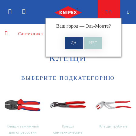
0
Ваш город —
Эль-Монте
?
Сантехника
Клещи
КЛЕЩИ
ВЫБЕРИТЕ ПОДКАТЕГОРИЮ
Клещи зажимные
Клещи
Клещи трубные
для опрессовки
сантехнические