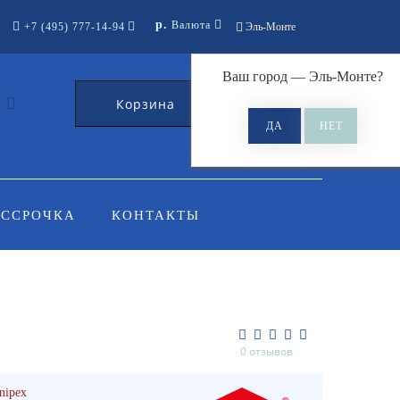
р.
Валюта
+7 (495) 777-14-94
Эль-Монте
Ваш город —
Эль-Монте
?
Корзина
0
АССРОЧКА
КОНТАКТЫ
0 отзывов
nipex