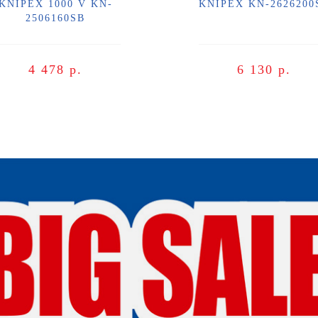
KNIPEX 1000 V KN-
KNIPEX KN-2626200
2506160SB
4 478 р.
6 130 р.