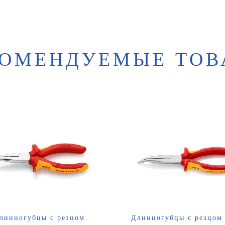
КОМЕНДУЕМЫЕ ТОВ
линногубцы с резцом
Длинногубцы с резцом