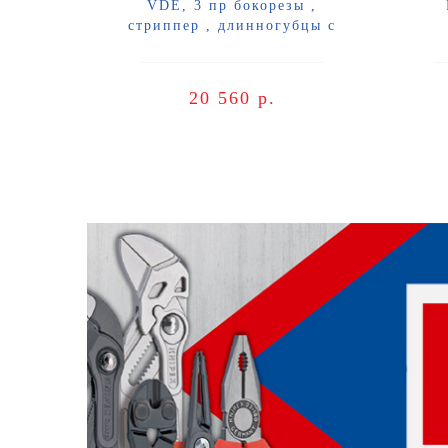
VDE, 3 пр бокорезы ,
стриппер , длинногубцы с
режущими кромками
20 560 р.