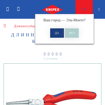
0
Ваш город —
Эль-Монте
?
Длинногубцы
ДЛИННОГУБЦЫ KNIPEX
KN-3035160
0 отзывов