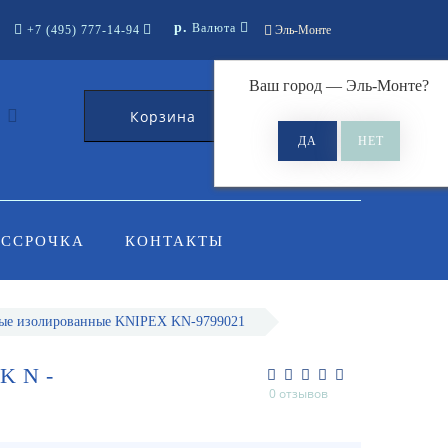
р.
Валюта
+7 (495) 777-14-94
Эль-Монте
Ваш город —
Эль-Монте
?
Корзина
0
АССРОЧКА
КОНТАКТЫ
ые изолированные KNIPEX KN-9799021
KN-
0 отзывов