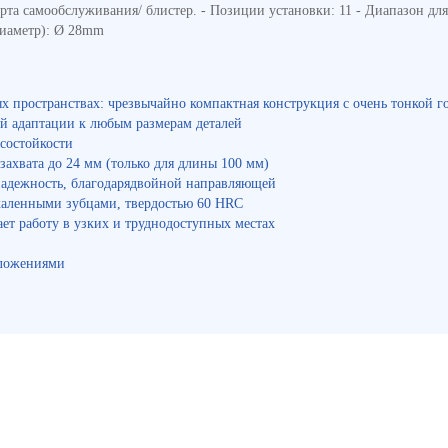
а самообслуживания/ блистер. - Позиции установки: 11 - Диапазон для г
диаметр): Ø 28mm
 пространствах: чрезвычайно компактная конструкция с очень тонкой г
ой адаптации к любым размерам деталей
состойкости
захвата до 24 мм (только для длины 100 мм)
надежность, благодарядвойной направляющей
акаленными зубцами, твердостью 60 HRC
ет работу в узких и труднодоступных местах
оложениями