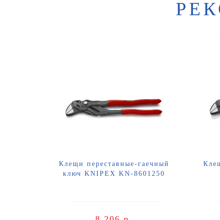
РЕ
Клещи переставные-гаечный
Кле
ключ KNIPEX KN-8601250
8 206 р.