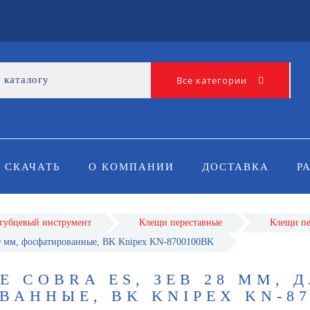
Все категории
СКАЧАТЬ
О КОМПАНИИ
ДОСТАВКА
Р
губцевый инструмент
Клещи переставные
Клещи пе
0 мм, фосфатированные, BK Knipex KN-8700100BK
 COBRA ES, ЗЕВ 28 ММ, 
ВАННЫЕ, BK KNIPEX KN-87