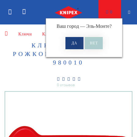
0
Ваш город —
Эль-Монте
?
Ключи
Ключи рожковые гаечные
КЛЮЧ ГАЕЧНЫЙ
РОЖКОВЫЙ KNIPEX KN-
980010
0 отзывов