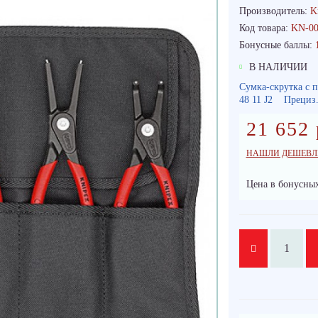
Производитель:
K
Код товара:
KN-00
Бонусные баллы:
В НАЛИЧИИ
Сумка-скрутка с 
48 11 J2 Прециз.
21 652 
НАШЛИ ДЕШЕВЛ
Цена в бонусных