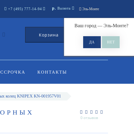
р.
Валюта
+7 (495) 777-14-94
Эль-Монте
Ваш город —
Эль-Монте
?
Корзина
0
АССРОЧКА
КОНТАКТЫ
ных колец KNIPEX KN-001957V01
ПОРНЫХ
0 отзывов