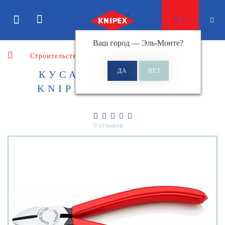
0
Ваш город —
Эль-Монте
?
Строительство
Кусачки
Боковые кусачки
КУСАЧКИ БОКОВЫЕ
KNIPEX KN-7001140
0 отзывов