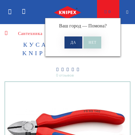
0
Ваш город —
Помона
?
Сантехника
Кусачки боковые
КУСАЧКИ БОКОВЫЕ
KNIPEX KN-7002140
0 отзывов