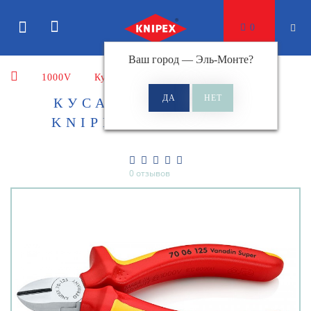
0
Ваш город —
Эль-Монте
?
1000V
Кусачки
КУСАЧКИ БОКОВЫЕ
KNIPEX KN-7006125
0 отзывов