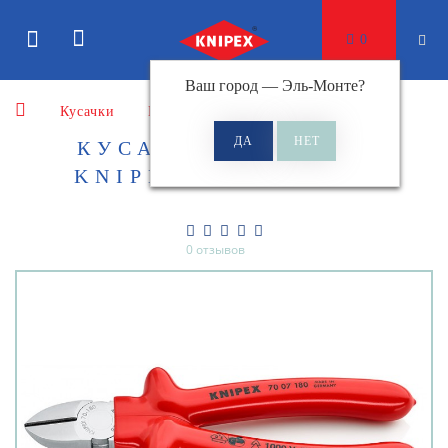
0
Ваш город —
Эль-Монте
?
Кусачки
Кусачки боковые
КУСАЧКИ БОКОВЫЕ
KNIPEX KN-7007180
0 отзывов