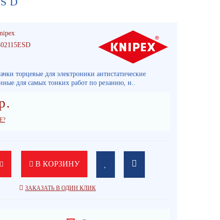
ESD
nipex
02115ESD
сачки торцевые для электроники антистатические
нные для самых тонких работ по резанию, н..
р.
Е?
В КОРЗИНУ
ЗАКАЗАТЬ В ОДИН КЛИК