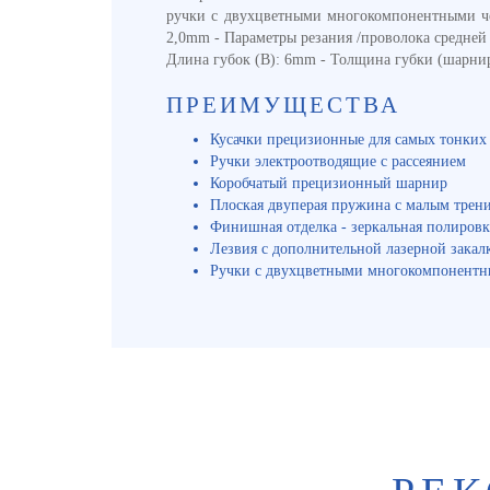
ручки с двухцветными многокомпонентными чехл
2,0mm - Параметры резания /проволока средней 
Длина губок (B): 6mm - Толщина губки (шарнир)
ПРЕИМУЩЕСТВА
Кусачки прецизионные для самых тонких 
Ручки электроотводящие с рассеянием
Коробчатый прецизионный шарнир
Плоская двуперая пружина с малым трен
Финишная отделка - зеркальная полировк
Лезвия с дополнительной лазерной закалк
Ручки с двухцветными многокомпонентны