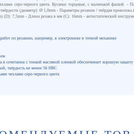
ами серо-черного цвета. Кусачки торцевые, с маленькой фаской. - Па
твёрдости (диаметр): Ø 1,0mm - Параметры резания / твёрдая проволока
 (D): 7,5mm - Длина резака в мм (C): 16mm - антистатический инструме
работ по резанию, например, в электронике и точной механике
ием
а в сочетании с тонкой масляной пленкой обеспечивает хорошую защиту
ой, твёрдость не менее 56 HRC
ми чехлами серо-черного цвета