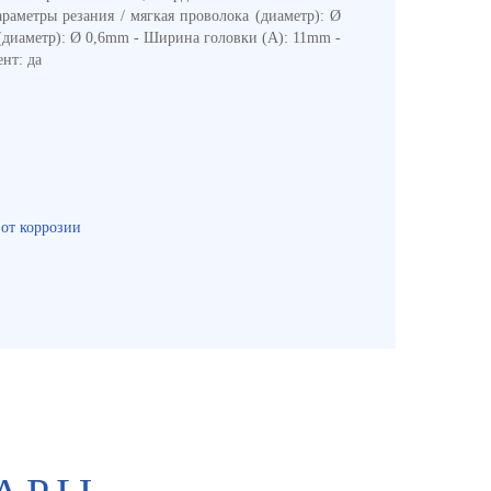
раметры резания / мягкая проволока (диаметр): Ø
 (диаметр): Ø 0,6mm - Ширина головки (A): 11mm -
нт: да
 от коррозии