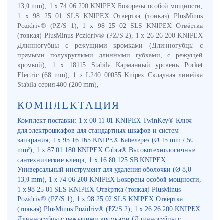
13,0 mm), 1 x 74 06 200 KNIPEX Бокорезы особой мощности,
1 x 98 25 01 SLS KNIPEX Отвёртка (тонкая) PlusMinus
Pozidriv® (PZ/S 1), 1 x 98 25 02 SLS KNIPEX Отвёртка
(тонкая) PlusMinus Pozidriv® (PZ/S 2), 1 x 26 26 200 KNIPEX
Длинногубцы с режущими кромками (Длинногубцы с
прямыми полукруглыми длинными губками, с режущей
кромкой), 1 x 18115 Stabila Карманный уровень Pocket
Electric (68 mm), 1 x L240 00055 Knipex Складная линейка
Stabila серия 400 (200 mm),
КОМПЛЕКТАЦИЯ
Комплект поставки: 1 x 00 11 01 KNIPEX TwinKey® Ключ
для электрошкафов для стандартных шкафов и систем
запирания, 1 x 95 16 165 KNIPEX Кабелерез (Ø 15 mm / 50
mm²), 1 x 87 01 180 KNIPEX Cobra® Высокотехнологичные
сантехнические клещи, 1 x 16 80 125 SB KNIPEX
Универсальный инструмент для удаления оболочки (Ø 8,0 –
13,0 mm), 1 x 74 06 200 KNIPEX Бокорезы особой мощности,
1 x 98 25 01 SLS KNIPEX Отвёртка (тонкая) PlusMinus
Pozidriv® (PZ/S 1), 1 x 98 25 02 SLS KNIPEX Отвёртка
(тонкая) PlusMinus Pozidriv® (PZ/S 2), 1 x 26 26 200 KNIPEX
Длинногубцы с режущими кромками (Длинногубцы с