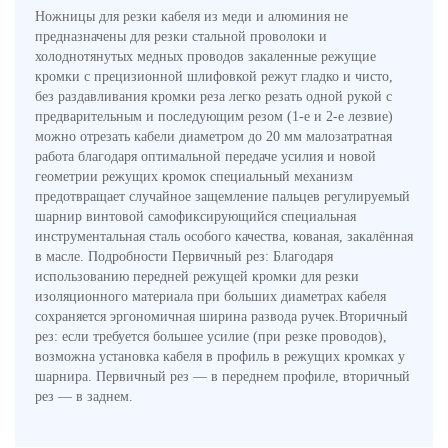
Ножницы для резки кабеля из меди и алюминия не
предназначены для резки стальной проволоки и
холоднотянутых медных проводов закаленные режущие
кромки с прецизионной шлифовкой режут гладко и чисто,
без раздавливания кромки реза легко резать одной рукой с
предварительным и последующим резом (1-е и 2-е лезвие)
можно отрезать кабели диаметром до 20 мм малозатратная
работа благодаря оптимальной передаче усилия и новой
геометрии режущих кромок специальный механизм
предотвращает случайное защемление пальцев регулируемый
шарнир винтовой самофиксирующийся специальная
инструментальная сталь особого качества, кованая, закалённая
в масле. Подробности Первичный рез: Благодаря
использованию передней режущей кромки для резки
изоляционного материала при больших диаметрах кабеля
сохраняется эргономичная ширина развода ручек.Вторичный
рез: если требуется большее усилие (при резке проводов),
возможна установка кабеля в профиль в режущих кромках у
шарнира. Первичный рез — в переднем профиле, вторичный
рез — в заднем.