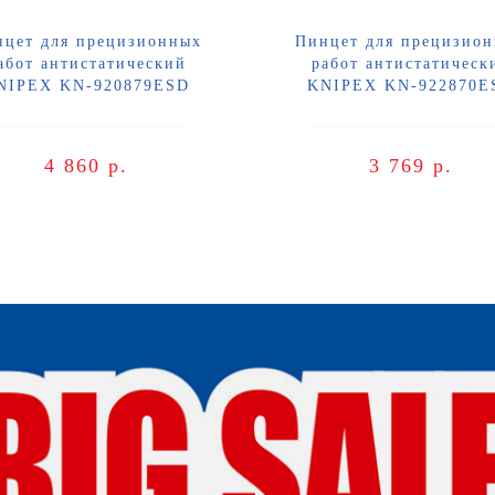
нцет для прецизионных
Пинцет для прецизио
абот антистатический
работ антистатическ
NIPEX KN-920879ESD
KNIPEX KN-922870E
4 860 р.
3 769 р.