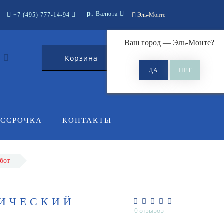
р.
Валюта
+7 (495) 777-14-94
Эль-Монте
Ваш город —
Эль-Монте
?
Корзина
0
АССРОЧКА
КОНТАКТЫ
бот
ТИЧЕСКИЙ
0 отзывов