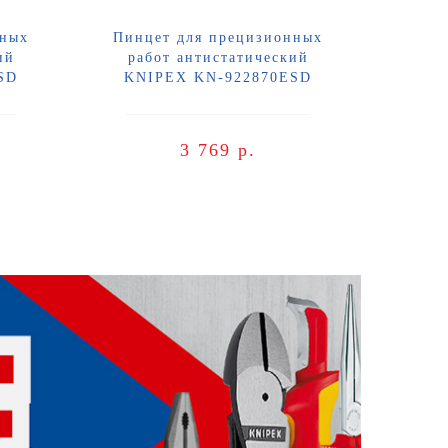
нных
Пинцет для прецизионных
ий
работ антистатический
SD
KNIPEX KN-922870ESD
3 769 р.