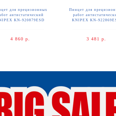
нцет для прецизионных
Пинцет для прецизио
абот антистатический
работ антистатическ
NIPEX KN-920879ESD
KNIPEX KN-922869E
4 860 р.
3 481 р.