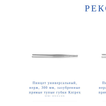
РЕ
Пинцет универсальный,
П
нерж, 300 мм, зазубренные
нер
прямые тупые губки Knipex
пря
KN-926102