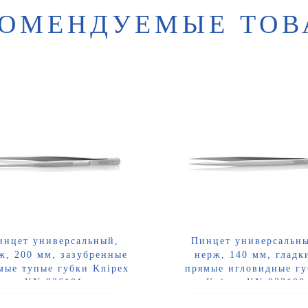
КОМЕНДУЕМЫЕ ТОВ
инцет универсальный,
Пинцет универсальн
ж, 200 мм, зазубренные
нерж, 140 мм, гладк
мые тупые губки Knipex
прямые игловидные г
KN-926101
Knipex KN-922108