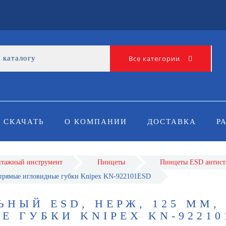
Все категории
СКАЧАТЬ
О КОМПАНИИ
ДОСТАВКА
Р
нтажный инструмент
Пинцеты
Пинцеты ESD антист
 прямые игловидные губки Knipex KN-922101ESD
НЫЙ ESD, НЕРЖ, 125 ММ,
 ГУБКИ KNIPEX KN-92210