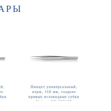
АРЫ
ый,
Пинцет универсальный,
ие
нерж, 110 мм, гладкие
убки
прямые игловидные губки
Knipex KN-922107