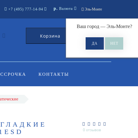
р.
Валюта
+7 (495) 777-14-94
Эль-Монте
Ваш город —
Эль-Монте
?
Корзина
0
АССРОЧКА
КОНТАКТЫ
атические
 ГЛАДКИЕ
0 отзывов
1ESD