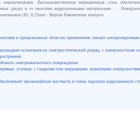
наконечниками. Высококачественная нержавеющая сталь обеспечи
рных средах и со многими коррозионными материалами. . - Поверхнос
онечников (B): 0,25mm - Версия Наконечник пинцета
онентами в прецизионных областях применения: пинцет контролируемым 
рошедшее испытания на электростатический разряд, с поверхностным соп
ростроения
збежать электромагнитного повреждения
прямые, угловые, с гладкими или шершавыми захватными поверхностями
беспечивает чрезвычайную жесткость и очень хорошую коррозионную сто