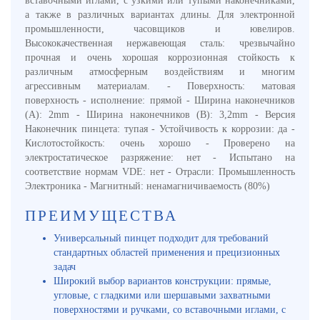
вставочными иглами, с узкими или тупыми наконечниками,
а также в различных вариантах длины. Для электронной
промышленности, часовщиков и ювелиров.
Высококачественная нержавеющая сталь: чрезвычайно
прочная и очень хорошая коррозионная стойкость к
различным атмосферным воздействиям и многим
агрессивным материалам. - Поверхность: матовая
поверхность - исполнение: прямой - Ширина наконечников
(A): 2mm - Ширина наконечников (B): 3,2mm - Версия
Наконечник пинцета: тупая - Устойчивость к коррозии: да -
Кислотостойкость: очень хорошо - Проверено на
электростатическое разряжение: нет - Испытано на
соответствие нормам VDE: нет - Отрасли: Промышленность
Электроника - Магнитный: ненамагничиваемость (80%)
ПРЕИМУЩЕСТВА
Универсальный пинцет подходит для требований
стандартных областей применения и прецизионных
задач
Широкий выбор вариантов конструкции: прямые,
угловые, с гладкими или шершавыми захватными
поверхностями и ручками, со вставочными иглами, с