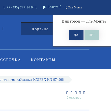
р.
Валюта
+7 (495) 777-14-94
Эль-Монте
Ваш город —
Эль-Монте
?
Корзина
0
АССРОЧКА
КОНТАКТЫ
конечников кабельных KNIPEX KN-974906
В
0 отзывов