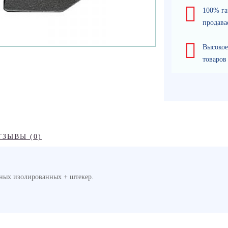
100% га
продава
Высокое
товаров
ТЗЫВЫ (0)
ьных изолированных + штекер.