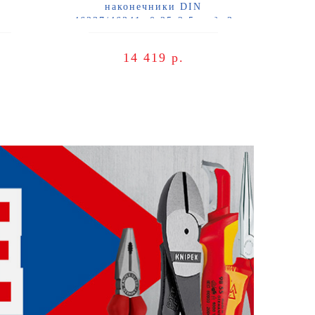
наконечники DIN
46237/46341, 0.25-2.5 мм², 3
гнезда Knipex KN-974910
14 419 р.