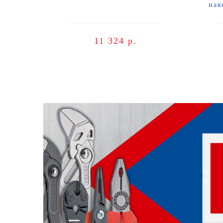
нак
11 324 р.