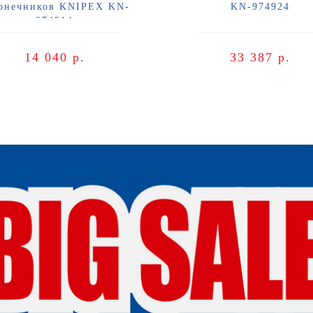
онечников KNIPEX KN-
KN-974924
974914
14 040 р.
33 387 р.