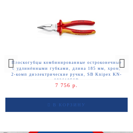
Плоскогубцы комбинированные остроконечные
с удлинёнными губками, длина 185 мм, хром,
2-комп диэлектрические ручки, SB Knipex KN-
0826185SB
7 756 р.
В КОРЗИНУ