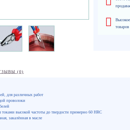
продава
Высокое
товаров
ТЗЫВЫ (0)
лей, для различных работ
дой проволоки
белей
 токами высокой частоты до твердости примерно 60 HRC
ная, закалённая в масле