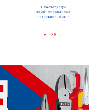
Плоскогубцы
комбинированные
остроконечные с
и,
удлинёнными губками,
-комп
длина 185 мм,
185
фосфатированные, 2-комп
6 435 р.
ручки Knipex KN-0822185