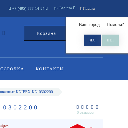
р.
Валюта
+7 (495) 777-14-94
Помона
Ваш город —
Помона
?
Корзина
0
АССРОЧКА
КОНТАКТЫ
рованные KNIPEX KN-0302200
0302200
0 отзывов
nipex