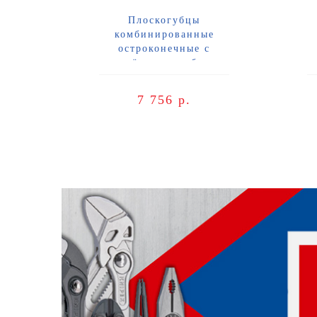
Плоскогубцы
комбинированные
остроконечные с
удлинёнными губками,
у
длина 185 мм, хром, 2-комп
дли
диэлектрические ручки, SB
д
7 756 р.
Knipex KN-0826185SB