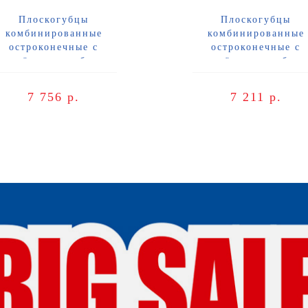
Плоскогубцы
Плоскогубцы
комбинированные
комбинированные
остроконечные с
остроконечные с
длинёнными губками,
удлинёнными губкам
на 185 мм, хром, 2-комп
длина 185 мм, хром, 2
иэлектрические ручки
ручки Knipex KN-0825
7 756 р.
7 211 р.
Knipex KN-0826185