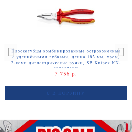
Плоскогубцы комбинированные остроконечные
с удлинёнными губками, длина 185 мм, хром,
2-комп диэлектрические ручки, SB Knipex KN-
0826185SB
7 756 р.
В КОРЗИНУ