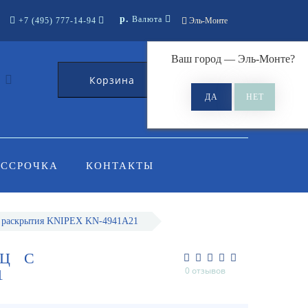
р.
Валюта
+7 (495) 777-14-94
Эль-Монте
Ваш город —
Эль-Монте
?
Корзина
0
АССРОЧКА
КОНТАКТЫ
м раскрытия KNIPEX KN-4941A21
Ц С
0 отзывов
1