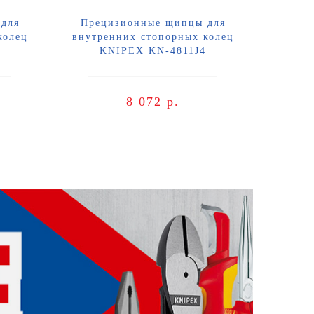
для
Прецизионные щипцы для
колец
внутренних стопорных колец
KNIPEX KN-4811J4
8 072 р.