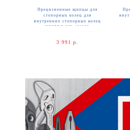
Прецизионные щипцы для
Пр
стопорных колец для
внут
внутренних стопорных колец
KNIPEX KN-4811J0
3 991 р.