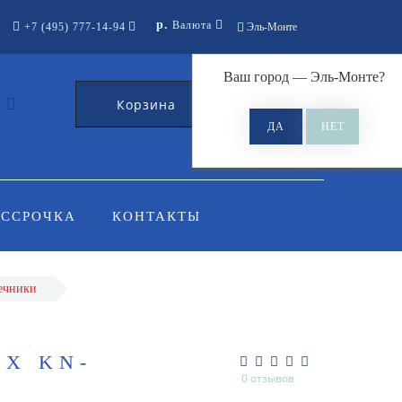
р.
Валюта
+7 (495) 777-14-94
Эль-Монте
Ваш город —
Эль-Монте
?
Корзина
0
АССРОЧКА
КОНТАКТЫ
ечники
X KN-
0 отзывов