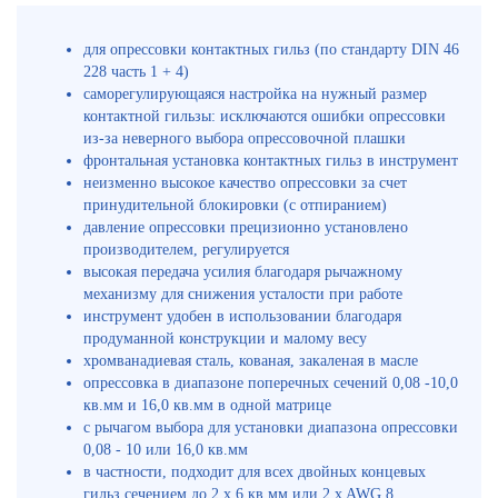
для опрессовки контактных гильз (по стандарту DIN 46
228 часть 1 + 4)
саморегулирующаяся настройка на нужный размер
контактной гильзы: исключаются ошибки опрессовки
из-за неверного выбора опрессовочной плашки
фронтальная установка контактных гильз в инструмент
неизменно высокое качество опрессовки за счет
принудительной блокировки (с отпиранием)
давление опрессовки прецизионно установлено
производителем, регулируется
высокая передача усилия благодаря рычажному
механизму для снижения усталости при работе
инструмент удобен в использовании благодаря
продуманной конструкции и малому весу
хромванадиевая сталь, кованая, закаленая в масле
опрессовка в диапазоне поперечных сечений 0,08 -10,0
кв.мм и 16,0 кв.мм в одной матрице
с рычагом выбора для установки диапазона опрессовки
0,08 - 10 или 16,0 кв.мм
в частности, подходит для всех двойных концевых
гильз сечением до 2 x 6 кв.мм или 2 x AWG 8