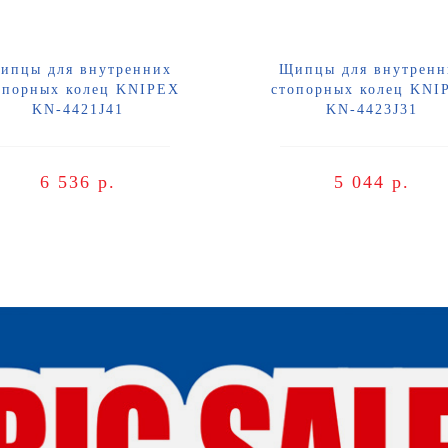
ипцы для внутренних
Щипцы для внутренн
опорных колец KNIPEX
стопорных колец KNI
KN-4421J41
KN-4423J31
6 536 р.
5 044 р.