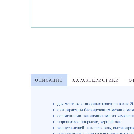
ОПИСАНИЕ
ХАРАКТЕРИСТИКИ
О
для монтажа стопорных колец на валах Ø 
с отпираемым блокирующим механизмом
со сменными наконечниками из улучшен
порошковое покрытие, черный лак
корпус клещей: катаная сталь, высокопро
наконечники: специальная инструментальн