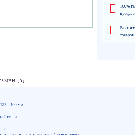
100% га
продава
Высокое
товаров
ТЗЫВЫ (0)
122 - 400 мм
ной стали
чная
ая сталь, прокатанная, закалённая в масле