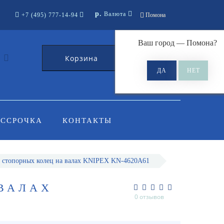
р.
Валюта
+7 (495) 777-14-94
Помона
Ваш город —
Помона
?
Корзина
0
АССРОЧКА
КОНТАКТЫ
стопорных колец на валах KNIPEX KN-4620A61
ВАЛАХ
0 отзывов