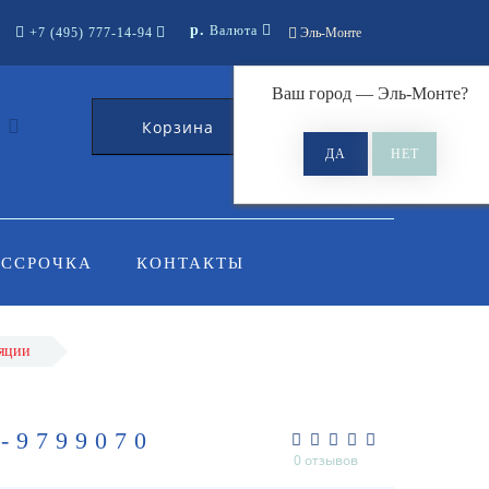
р.
Валюта
+7 (495) 777-14-94
Эль-Монте
Ваш город —
Эль-Монте
?
Корзина
0
АССРОЧКА
КОНТАКТЫ
ляции
-9799070
0 отзывов