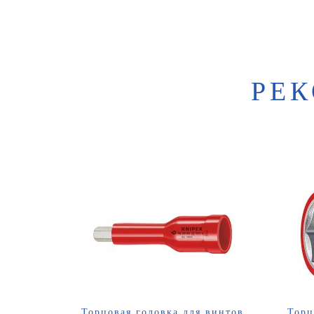
РЕ
Торцовая головка для винтов
Торц