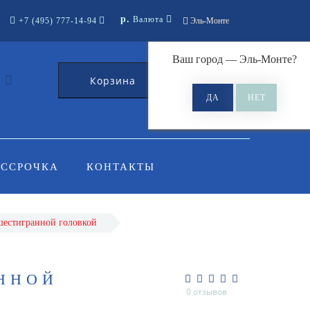
р.
Валюта
+7 (495) 777-14-94
Эль-Монте
Ваш город —
Эль-Монте
?
Корзина
0
АССРОЧКА
КОНТАКТЫ
шестигранной головкой
АННОЙ
0 отзывов