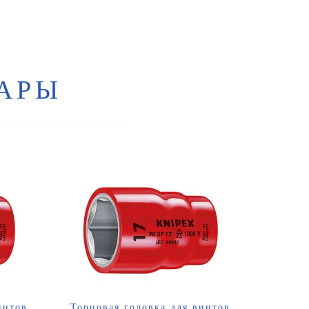
АРЫ
интов
Торцовая головка для винтов