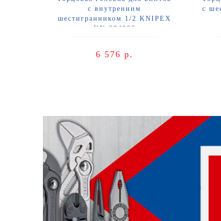
с внутренним
с ше
шестигранником 1/2 KNIPEX
KN-984906
6 576 р.