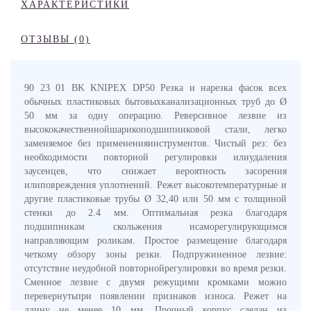
ХАРАКТЕРИСТИКИ
ОТЗЫВЫ (0)
90 23 01 BK KNIPEX DP50 Резка и нарезка фасок всех
обычных пластиковых бытовыхканализационных труб до Ø
50 мм за одну операцию. Реверсивное лезвие из
высококачественнойшарикоподшипниковой стали, легко
заменяемое без примененияинструментов. Чистый рез: без
необходимости повторной регулировки илиудаления
заусенцев, что снижает вероятность засорения
илиповреждения уплотнений. Режет высокотемпературные и
другие пластиковые трубы Ø 32,40 или 50 мм с толщиной
стенки до 2.4 мм. Оптимальная резка благодаря
подшипникам скольжения исаморегулирующимся
направляющим роликам. Простое размещение благодаря
четкому обзору зоны резки. Подпружиненное лезвие:
отсутствие неудобной повторнойрегулировки во время резки.
Сменное лезвие с двумя режущими кромками можно
перевернутьпри появлении признаков износа. Режет на
длину не менее 10 мм. Прочный корпус сделан из