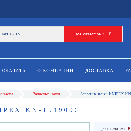
Все категории
СКАЧАТЬ
О КОМПАНИИ
ДОСТАВКА
Р
е части
Запасные ножи
Запасные ножи KNIPEX KN
PEX KN-1519006
Производитель:
K