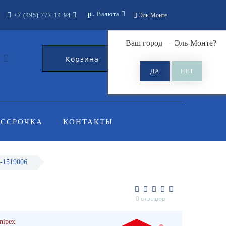
р.
Валюта
+7 (495) 777-14-94
Эль-Монте
Ваш город —
Эль-Монте
?
Корзина
0
АССРОЧКА
КОНТАКТЫ
-1519006
0 отзывов
nipex