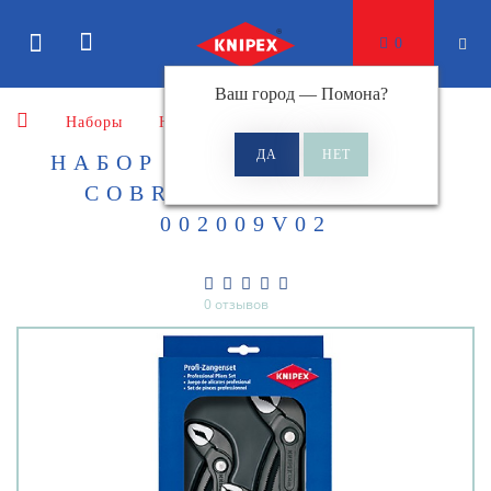
0
Ваш город —
Помона
?
Наборы
Наборы инструментов Cobra
НАБОР ИНСТРУМЕНТОВ
COBRA KNIPEX KN-
002009V02
0 отзывов