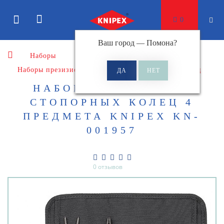
0
Ваш город —
Помона
?
Наборы
Наборы презизионных щипцов для стопорных колец
НАБОР ЩИПЦОВ ДЛЯ
СТОПОРНЫХ КОЛЕЦ 4
ПРЕДМЕТА KNIPEX KN-
001957
0 отзывов