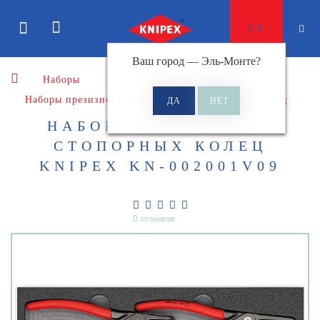
0
Ваш город —
Эль-Монте
?
Наборы
Наборы презизионных щипцов для стопорных колец
НАБОР ЩИПЦОВ ДЛЯ
СТОПОРНЫХ КОЛЕЦ
KNIPEX KN-002001V09
0 отзывов