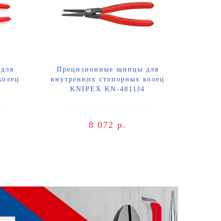
для
Прецизионные щипцы для
колец
внутренних стопорных колец
KNIPEX KN-4811J4
8 072 р.