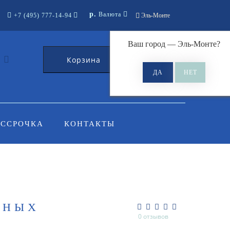
р.
Валюта
+7 (495) 777-14-94
Эль-Монте
Ваш город —
Эль-Монте
?
Корзина
0
АССРОЧКА
КОНТАКТЫ
РНЫХ
0 отзывов