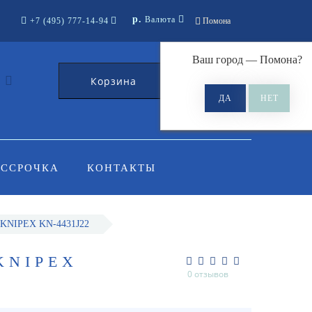
р.
Валюта
+7 (495) 777-14-94
Помона
Ваш город —
Помона
?
Корзина
0
АССРОЧКА
КОНТАКТЫ
 KNIPEX KN-4431J22
KNIPEX
0 отзывов