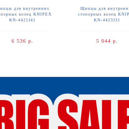
ипцы для внутренних
Щипцы для внутренн
опорных колец KNIPEX
стопорных колец KNI
KN-4421J41
KN-4423J31
6 536 р.
5 044 р.